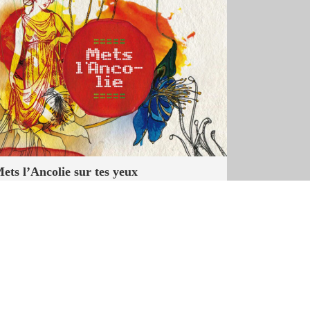
ets l’Ancolie sur tes yeux
ans un parc, Pierre cultive sa fascination
our l’ancolie, une belle et étrange fleur. La
ossessive Émilie s’est mis en tête de lui
ricoter le pull qui le fera sien. Elle reproche
u jardinier de sans cesse changer, un bras
ibre tendu vers Lola, jeune femme
ttendant un amant qui ne vient pas. Lola