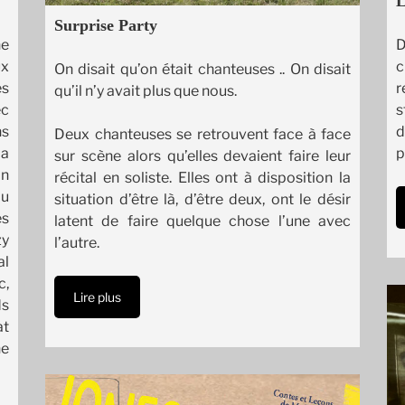
L
Surprise Party
D
ne
c
ux
On disait qu’on était chanteuses .. On disait
r
es
qu’il n’y avait plus que nous.
s
ec
ns
Deux chanteuses se retrouvent face à face
p
La
sur scène alors qu’elles devaient faire leur
on
récital en soliste. Elles ont à disposition la
au
situation d’être là, d’être deux, ont le désir
es
latent de faire quelque chose l’une avec
y
l’autre.
al
c,
Lire plus
ds
at
ne