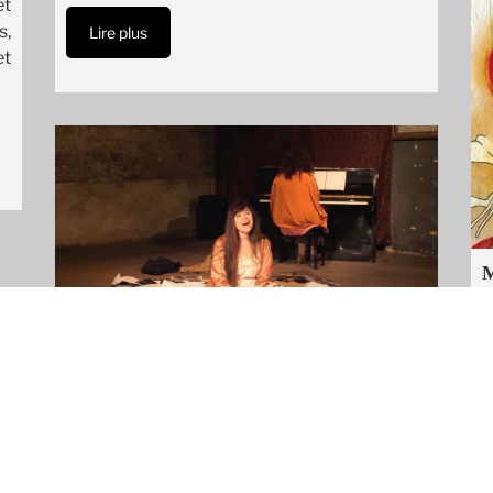
et
s,
Lire plus
et
M
D
p
BMC (Bordel Militaire de Campagne)
p
t
Spectacle d’Eugène Durif.
a
l
Une Production Ode et Lyre en co-
a