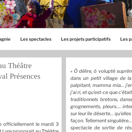
agnie
Les spectacles
Les projets participatifs
Les p
au Théâtre
«
Ô délire, ô volupté suprême
val Présences
dans un petit village de l
palpitant, mamma mia… j’en
j’ai ri, et qu’est-ce que c’ét
traditionnels bretons, danse
grognements, pleurs…. inte
sur leur île déserte… qu’elles
façon. Tellement singulière…
 officiellement le mardi 3
spectacle de sortie de rés
et Lyre proposait au Théâtre