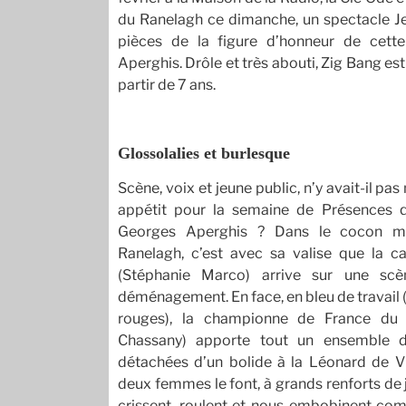
du Ranelagh ce dimanche, un spectacle Je
pièces de la figure d’honneur de cett
Aperghis. Drôle et très abouti, Zig Bang est
partir de 7 ans.
Glossolalies et burlesque
Scène, voix et jeune public, n’y avait-il p
appétit pour la semaine de Présences 
Georges Aperghis ? Dans le cocon ma
Ranelagh, c’est avec sa valise que la c
(Stéphanie Marco) arrive sur une sc
déménagement. En face, en bleu de travail 
rouges), la championne de France du 
Chassany) apporte tout un ensemble d
détachées d’un bolide à la Léonard de V
deux femmes le font, à grands renforts de 
crissent, roulent et nous embobinent c