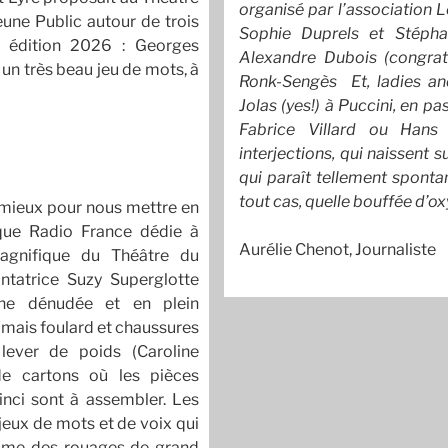
organisé par l’association 
une Public autour de trois
Sophie Duprels et Stéph
e édition 2026 : Georges
Alexandre Dubois (congrat
 un très beau jeu de mots, à
Ronk-Sengès Et, ladies and
Jolas (yes!) à Puccini, en 
Fabrice Villard ou Hans
interjections, qui naissent 
qui paraît tellement sponta
tout cas, quelle bouffée d’o
as mieux pour nous mettre en
que Radio France dédie à
Aurélie Chenot, Journaliste
gnifique du Théâtre du
antatrice Suzy Superglotte
ène dénudée et en plein
(mais foulard et chaussures
lever de poids (Caroline
e cartons où les pièces
inci sont à assembler. Les
jeux de mots et de voix qui
omme des rouages de grand