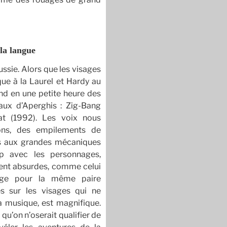
 la langue
ssie. Alors que les visages
ue à la Laurel et Hardy au
tend en une petite heure des
caux d’Aperghis : Zig-Bang
at (1992). Les voix nous
ons, des empilements de
hos aux grandes mécaniques
up avec les personnages,
nt absurdes, comme celui
uge pour la même paire
es sur les visages qui ne
a musique, est magnifique.
qu’on n’oserait qualifier de