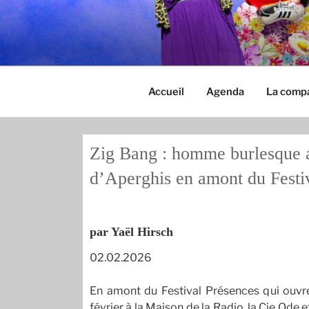
Aller
au
ODE & LYRE
contenu
principal
Accueil
Agenda
La comp
Zig Bang : homme burlesque 
d’Aperghis en amont du Festi
par Yaël Hirsch
02.02.2026
En amont du Festival Présences qui ouvre
février à la Maison de la Radio, la Cie Ode 