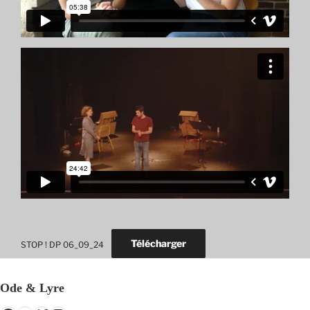
Télécharger
STOP ! DP 06_09_24
Ode & Lyre