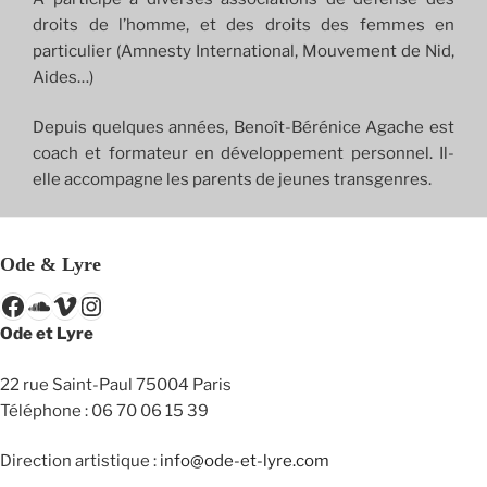
droits de l’homme, et des droits des femmes en
particulier (Amnesty International, Mouvement de Nid,
Aides…)
Depuis quelques années, Benoît-Bérénice Agache est
coach et formateur en développement personnel. Il-
elle accompagne les parents de jeunes transgenres.
Ode & Lyre
Facebook
SoundCloud
Vimeo
Instagram
Ode et Lyre
22 rue Saint-Paul 75004 Paris
Téléphone : 06 70 06 15 39
Direction artistique :
info@ode-et-lyre.com